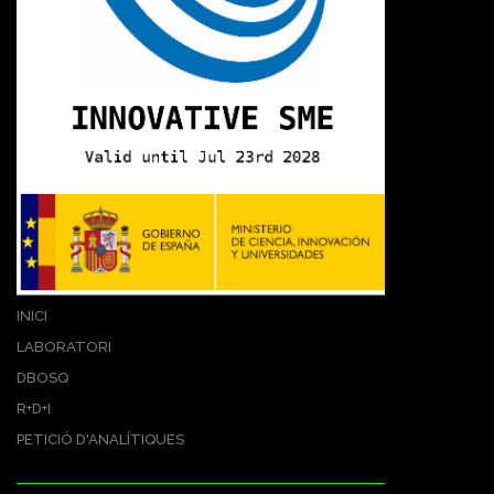
INICI
LABORATORI
DBOSQ
R+D+I
PETICIÓ D'ANALÍTIQUES