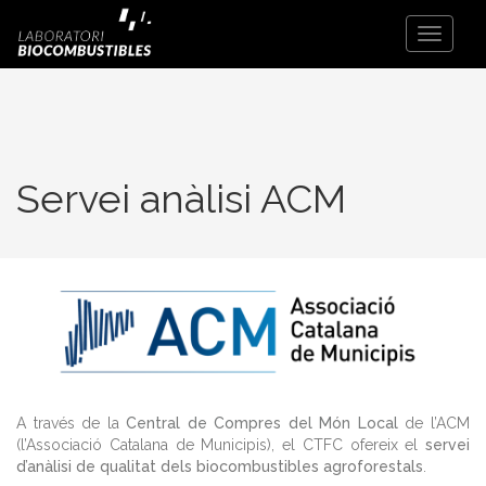
Toggle
Navigati
Servei anàlisi ACM
A través de la
Central de Compres del Món Local
de l’ACM
(l’Associació Catalana de Municipis), el CTFC ofereix el
servei
d’anàlisi de qualitat dels biocombustibles agroforestals
.