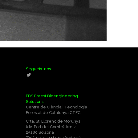
Segueix-nos:
FBS Forest Bioengineering
Solutions
Centre de Ciència i Tecnologia
Forestal de Catalunya CTFC
Crta. St. Llorenç de Morunys
(dir. Port del Comte), km. 2
25280 Solsona
Telf. +34 973481752 (ext.233)