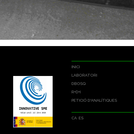
INICI
LABORATORI
DBOSQ
R+D+I
PETICIÓ D'ANALÍTIQUES
CA
ES