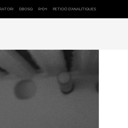
RATORI
DBOSQ
R+D+I
PETICIÓ D’ANALÍTIQUES