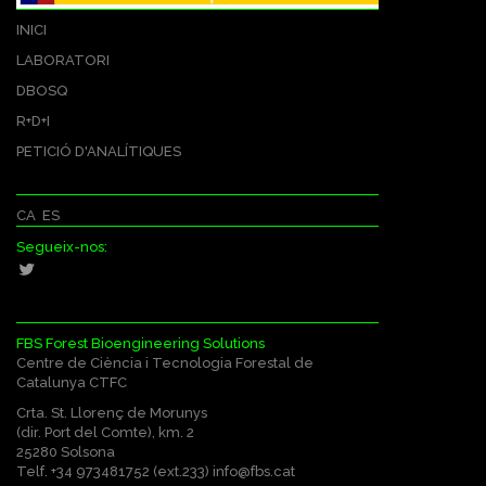
INICI
LABORATORI
DBOSQ
R+D+I
PETICIÓ D'ANALÍTIQUES
CA
ES
Segueix-nos:
FBS Forest Bioengineering Solutions
Centre de Ciència i Tecnologia Forestal de
Catalunya CTFC
Crta. St. Llorenç de Morunys
(dir. Port del Comte), km. 2
25280 Solsona
Telf. +34 973481752 (ext.233)
info@fbs.cat