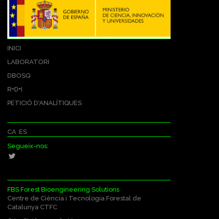
INICI
LABORATORI
DBOSQ
R+D+I
PETICIÓ D'ANALÍTIQUES
CA
ES
Segueix-nos:
FBS Forest Bioengineering Solutions
Centre de Ciència i Tecnologia Forestal de
Catalunya CTFC