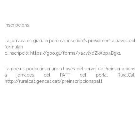
Inscripcions
La jornada és gratuïta però cal inscriure’s prèviament a través del
formulari
d’inscripció:
https://goo.gl/forms/7a47l3dZkX0p4Bgx1
També us podeu inscriure a través del servei de Preinscripcions
a jornades del PATT del portal RuralCat:
http://ruralcat.gencat.cat/preinscripcionspatt