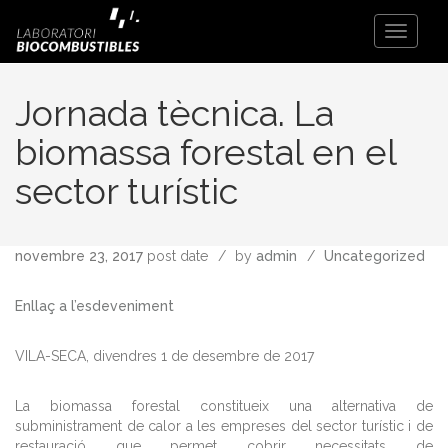
Toggle
Navigati
Jornada tècnica. La
biomassa forestal en el
sector turístic
novembre 23, 2017
post date
by
admin
Uncategorized
Enllaç a l’esdeveniment
VILA-SECA, divendres 1 de desembre de 2017
La biomassa forestal constitueix una alternativa de
subministrament de calor a les empreses del sector turístic i de
restauració que permet cobrir necessitats de