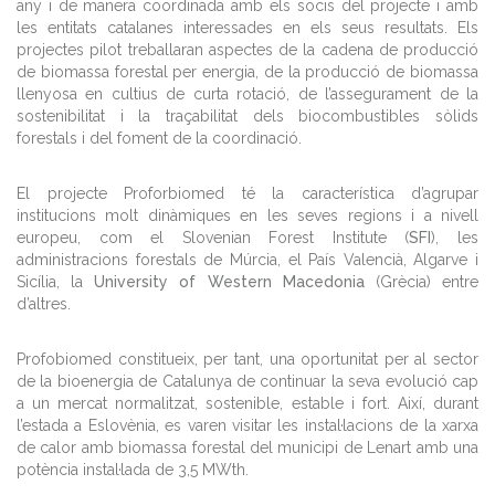
any i de manera coordinada amb els socis del projecte i amb
les entitats catalanes interessades en els seus resultats. Els
projectes pilot treballaran aspectes de la cadena de producció
de biomassa forestal per energia, de la producció de biomassa
llenyosa en cultius de curta rotació, de l’assegurament de la
sostenibilitat i la traçabilitat dels biocombustibles sòlids
forestals i del foment de la coordinació.
El projecte Proforbiomed té la característica d’agrupar
institucions molt dinàmiques en les seves regions i a nivell
europeu, com el Slovenian Forest Institute (
SFI
), les
administracions forestals de Múrcia, el País Valencià, Algarve i
Sicília, la
University of Western Macedonia
(Grècia) entre
d’altres.
Profobiomed constitueix, per tant, una oportunitat per al sector
de la bioenergia de Catalunya de continuar la seva evolució cap
a un mercat normalitzat, sostenible, estable i fort. Així, durant
l’estada a Eslovènia, es varen visitar les instal·lacions de la xarxa
de calor amb biomassa forestal del municipi de Lenart amb una
potència instal·lada de 3,5 MWth.