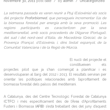
novembre 30, 2011
post date
by
admin
Uncategorized
La setmana passada es varen reunir a Ptuj (Eslovènia) els socis
del projecte
Proforbiomed
, que persegueix incrementar l’ús de
la biomassa forestal per energia amb la seva promoció. Les
regions participants es caracteritzen per la seva
mediterraneïtat, amb socis procedents de l’Algarve (Portugal),
del sud i del nord-oest d’Itàlia, de Macedònia (Grècia), de la
Provença (França), d’Eslovènia, i, dins l’estat espanyol, de la
Comunitat Valenciana i de la Regió de Múrcia.
El nucli del projecte el
constitueixen els
projectes pilot que ja s’han començat a planificar i es
desenvoluparan al llarg del 2012 i 2013. El resultats serviran per
orientar les polítiques relacionades amb l’aprofitament de
biomassa forestal dels països del mediterrani.
A Catalunya, des del Centre Tecnològic Forestal de Catalunya
(
CTFC
) i més específicament des de l’Àrea d’Aprofitaments
Fusters i Biomassa (
AFIB
) s’està treballant des del juny d’aquest