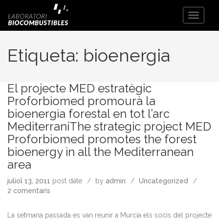
Toggle
Navigati
Etiqueta:
bioenergia
El projecte MED estratègic
Proforbiomed promourà la
bioenergia forestal en tot l’arc
MediterraniThe strategic project MED
Proforbiomed promotes the forest
bioenergy in all the Mediterranean
area
juliol 13, 2011
post date
by
admin
Uncategorized
a
2 comentaris
El
projecte
La setmana passada es van reunir a Murcia els socis del projecte