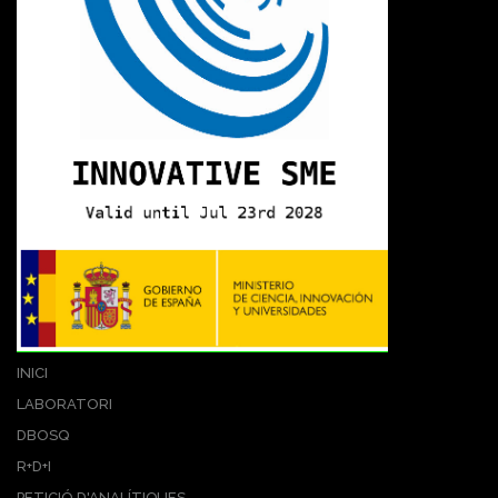
INICI
LABORATORI
DBOSQ
R+D+I
PETICIÓ D'ANALÍTIQUES