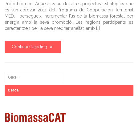
MED
Proforbiomed. Aquest és un dels tres projectes estratègics que
estratègic
es van aprovar 2011 del Programa de Cooperación Territorial
Proforbiomed
MED, i persegueix incrementar l’ús de la biomassa forestal per
promourà
energia amb la seva promoció. Les regions participants es
la
caracteritzen per la seva mediterraneïtat, amb […]
bioenergia
forestal
en
Continue Reading
tot
l’arc
MediterraniThe
strategic
project
Cerca:
MED
Proforbiomed
promotes
the
forest
bioenergy
in
all
the
Mediterranean