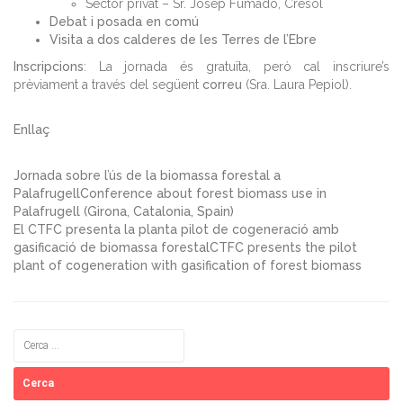
Sector privat – Sr. Josep Fumadó, Cresol
Debat i posada en comú
Visita a dos calderes de les Terres de l’Ebre
Inscripcions
: La jornada és gratuïta, però cal inscriure’s
prèviament a través del següent
correu
(Sra. Laura Pepiol).
Enllaç
Jornada sobre l’ús de la biomassa forestal a
PalafrugellConference about forest biomass use in
Palafrugell (Girona, Catalonia, Spain)
El CTFC presenta la planta pilot de cogeneració amb
gasificació de biomassa forestalCTFC presents the pilot
plant of cogeneration with gasification of forest biomass
Cerca: