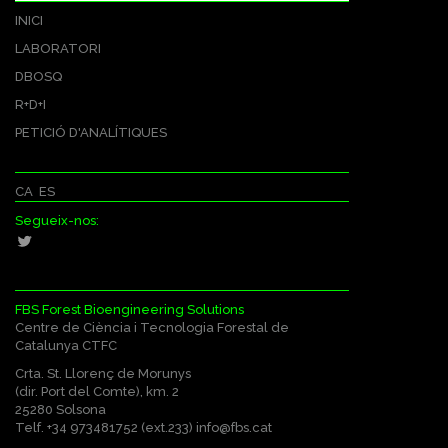
INICI
LABORATORI
DBOSQ
R+D+I
PETICIÓ D'ANALÍTIQUES
CA
ES
Segueix-nos:
FBS Forest Bioengineering Solutions
Centre de Ciència i Tecnologia Forestal de
Catalunya CTFC
Crta. St. Llorenç de Morunys
(dir. Port del Comte), km. 2
25280 Solsona
Telf. +34 973481752 (ext.233)
info@fbs.cat