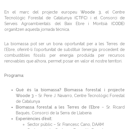
En el marc del projecte europeu
Woode 3
, el Centre
Tecnològic Forestal de Catalunya (
CTFC
) i el Consorci de
Serveis Agroambientals del Baix Ebre i Montsià (
CODE
)
organitzen aquesta jornada tècnica.
La biomassa pot ser un bona oportunitat per a les Terres de
l’Ebre, oferint-li l’oportunitat de substituir l’energia procedent de
combustibles fòssils per energia produïda per recursos
renovables que alhora, permet posar en valor el nostre territori.
Programa
:
Què és la biomassa? Biomassa forestal i projecte
Woode 3
– Sr. Pere J. Navarro, Centre Tecnològic Forestal
de Catalunya
Biomassa forestal a les Terres de l’Ebre
– Sr. Ricard
Baqués, Consorci de la Serra de Llaberia
Experiències d’èxit
:
Sector públic – Sr. Francesc Cano, DAAM