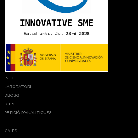
INICI
LABORATORI
DBOSQ
R+D+I
PETICIÓ D'ANALÍTIQUES
CA
ES