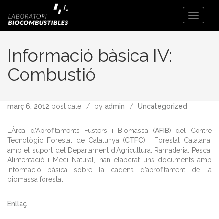
Toggle
Navigati
Informació bàsica IV:
Combustió
març 6, 2012
post date
by
admin
Uncategorized
L’Àrea d’Aprofitaments Fusters i Biomassa (
AFIB
) del Centre
Tecnològic Forestal de Catalunya (
CTFC
) i Forestal Catalana,
amb el suport del Departament d’Agricultura, Ramaderia, Pesca,
Alimentació i Medi Natural, han elaborat uns documents amb
informació bàsica sobre la cadena d’aprofitament de la
biomassa forestal.
Enllaç