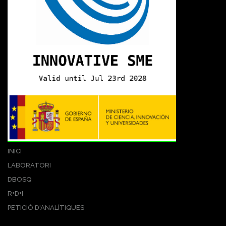
INICI
LABORATORI
DBOSQ
R+D+I
PETICIÓ D'ANALÍTIQUES