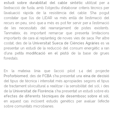
estudi sobre durabilitat del cable sintètic
utilitzat per a
l’extracció de fusta, amb l’objectiu d’elaborar criteris tècnics per
l’avaluació ràpida de la resistència del cable. S’ha pogut
constatar que l’ús de LIDAR va més enllà de l’estimació del
recurs en peu, sinó que a més es pot fer servir per a l’estimació
de les necessitats del rearranjament de pistes existents.
Tanmateix, és important remarcar que presenta limitacions
importants de cara al replanteig de noves vies de saca. Per altre
costat, des de la
Universitat Sueca de Ciències Agràries
es va
presentar un estudi de la reducció del consum energètic a ran
d’una petita
modificació en el pistó
de la base de grues
forestals.
En la mateixa línia que l’acció pilot 1.4 del projecte
Proforbiomed
, des de
FCBA
s’ha presentat una
eina de decisió
del tipus de tècnica i intensitat més apropiades segons el tipus
de tractament silvicultural a realitzar i la sensibilitat del sòl, i des
de la
Universitat de Florència
s’ha presentat un estudi sobre els
efectes de diferents tècniques de desembosc sobre el sòl
,
en aquest cas incloent estudis genètics per avaluar l’efecte
sobre comunitats microbianes.