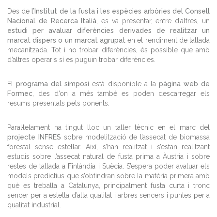
Des de
l’Institut de la fusta i les espècies arbòries del Consell
Nacional de Recerca Italià
, es va presentar, entre d’altres, un
estudi per avaluar diferències derivades de realitzar un
marcat dispers o un marcat agrupat
en el rendiment de tallada
mecanitzada. Tot i no trobar diferències, és possible que amb
d’altres operaris sí es puguin trobar diferències.
El
programa del simposi
està disponible a la
pàgina web de
Formec
, des d’on a més també es poden descarregar els
resums presentats pels ponents.
Paral·lelament ha tingut lloc un taller tècnic en el marc del
projecte INFRES
sobre modelització de l’assecat de biomassa
forestal sense estellar. Així, s’han realitzat i s’estan realitzant
estudis sobre l’assecat natural de fusta prima a Àustria i sobre
restes de tallada a Finlàndia i Suècia. S’espera poder avaluar els
models predictius que s’obtindran sobre la matèria primera amb
què es treballa a Catalunya, principalment fusta curta i tronc
sencer per a estella d’alta qualitat i arbres sencers i puntes per a
qualitat industrial.