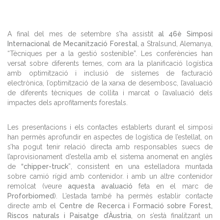
A final del mes de setembre s’ha assistit
al 46è Simposi
Internacional de Mecanització Forestal
, a Stralsund, Alemanya,
“Tècniques per a la gestió sostenible”. Les conferències han
versat sobre diferents temes, com ara la planificació logística
amb optimització i inclusió de sistemes de facturació
electrònica, l’optimització de la xarxa de desembosc, l’avaluació
de diferents tècniques de collita i marcat o l’avaluació dels
impactes dels aprofitaments forestals.
Les presentacions i els contactes establerts durant el simposi
han permès aprofundir en aspectes de logística de l’estellat, on
s’ha pogut tenir relació directa amb responsables suecs de
l’aprovisionament d’estella amb el sistema anomenat en anglès
de
“chipper-truck”
, consistent en una estelladora muntada
sobre camió rígid amb contenidor. i amb un altre contenidor
remolcat (veure
aquesta avaluació
feta en el marc de
Proforbiomed
). L’estada també ha permès establir contacte
directe amb el
Centre de Recerca i Formació sobre Forest,
Riscos naturals i Paisatge d’Àustria
, on s’està finalitzant un